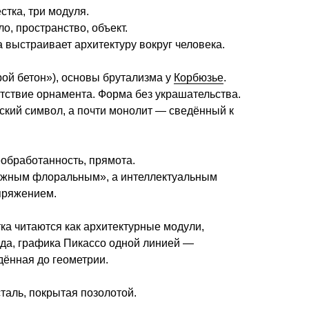
стка, три модуля.
ло, пространство, объект.
а выстраивает архитектуру вокруг человека.
рой бетон»), основы брутализма у
Корбюзье
.
тствие орнамента. Форма без украшательства.
ский символ, а почти монолит — сведённый к
еобработанность, прямота.
нежным флоральным», а интеллектуальным
пряжением.
ка читаются как архитектурные модули,
да, графика Пикассо одной линией —
дённая до геометрии.
таль, покрытая позолотой.