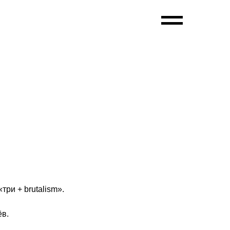
ри + brutalism».
ёв.